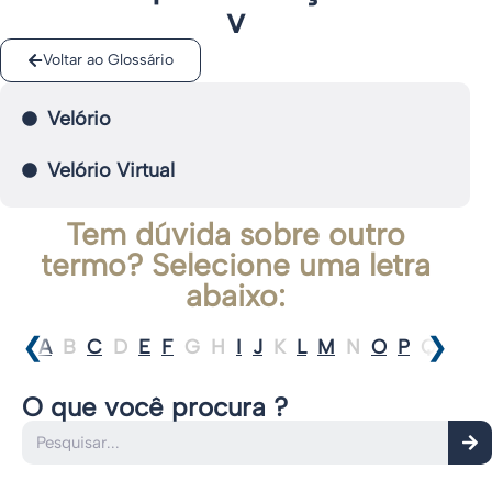
v
Voltar ao Glossário
Velório
Velório Virtual
Tem dúvida sobre outro
termo? Selecione uma letra
abaixo:
❮
❯
A
B
C
D
E
F
G
H
I
J
K
L
M
N
O
P
Q
R
S
O que você procura ?