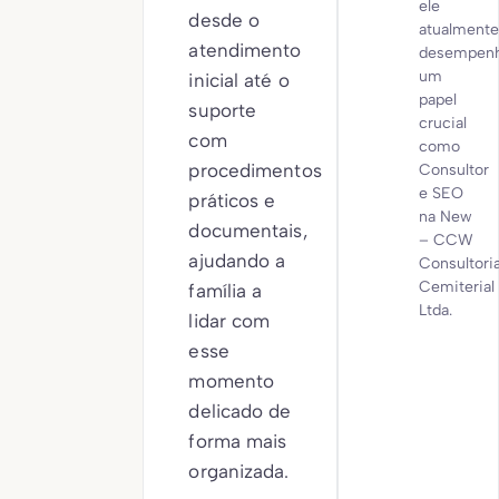
ele
desde o
atualmente
atendimento
desempen
um
inicial até o
papel
suporte
crucial
com
como
procedimentos
Consultor
e SEO
práticos e
na New
documentais,
– CCW
ajudando a
Consultori
Cemiterial
família a
Ltda.
lidar com
esse
momento
delicado de
forma mais
organizada.