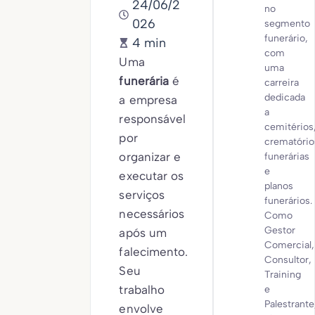
24/06/2
no
026
segmento
funerário,
4 min
com
Uma
uma
funerária
é
carreira
dedicada
a empresa
a
responsável
cemitérios
por
crematório
organizar e
funerárias
e
executar os
planos
serviços
funerários.
necessários
Como
Gestor
após um
Comercial,
falecimento.
Consultor,
Seu
Training
trabalho
e
Palestrante
envolve