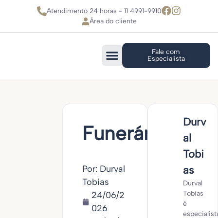
Atendimento 24 horas - 11 4991-9910
Área do cliente
Fale com
Especialista
Durv
Funerária
al
Tobi
Por: Durval
as
Tobias
Durval
Tobias
24/06/2
é
026
especialist