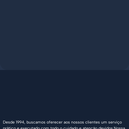
Desde 1994, buscamos oferecer aos nossos clientes um serviço
prático e executado com todo o cuidado e atenção devidos.Nossa