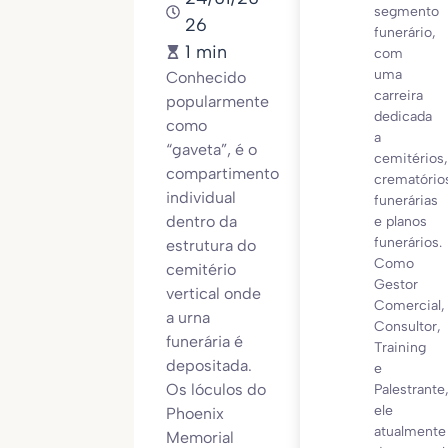
segmento
26
funerário,
1 min
com
uma
Conhecido
carreira
popularmente
dedicada
como
a
“gaveta”, é o
cemitérios,
compartimento
crematório
individual
funerárias
dentro da
e planos
funerários.
estrutura do
Como
cemitério
Gestor
vertical onde
Comercial,
a urna
Consultor,
funerária é
Training
depositada.
e
Os lóculos do
Palestrante
ele
Phoenix
atualmente
Memorial