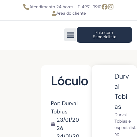
Atendimento 24 horas - 11 4991-9910
Área do cliente
Fale com
Especialista
Durv
Lóculo
al
Tobi
Por: Durval
as
Tobias
Durval
23/01/20
Tobias é
26
especialist
no
24/01/20