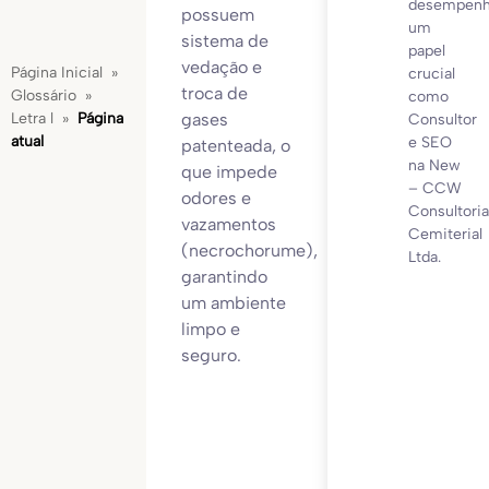
desempen
possuem
um
sistema de
papel
vedação e
Página Inicial
»
crucial
troca de
Glossário
»
como
gases
Letra l
»
Página
Consultor
atual
e SEO
patenteada, o
na New
que impede
– CCW
odores e
Consultoria
vazamentos
Cemiterial
(necrochorume),
Ltda.
garantindo
um ambiente
limpo e
seguro.