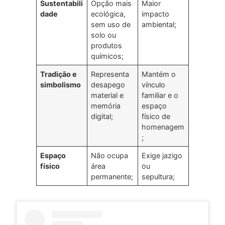
Sustentabili
Opção mais
Maior
dade
ecológica,
impacto
sem uso de
ambiental;
solo ou
produtos
químicos;
Tradição e
Representa
Mantém o
simbolismo
desapego
vínculo
material e
familiar e o
memória
espaço
digital;
físico de
homenagem
;
Espaço
Não ocupa
Exige jazigo
físico
área
ou
permanente;
sepultura;