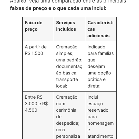
Abaixo, veja uma comparação entre as principais
faixas de preço e o que cada uma inclui:
Faixa de
Serviços
Característi
preço
incluídos
cas
adicionais
A partir de
Cremação
Indicado
R$ 1.500
simples;
para famílias
urna padrão;
que
documentaç
desejam
ão básica;
uma opção
transporte
prática e
local;
direta;
Entre R$
Cremação
Inclui
3.000 e R$
com
espaço
4.500
cerimônia
reservado
de
para
despedida;
homenagem
urna
e
personaliza
atendimento