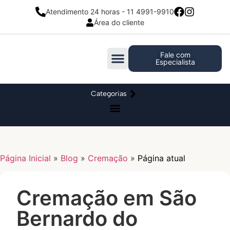
Atendimento 24 horas - 11 4991-9910
Área do cliente
Fale com
Especialista
Categorias
Página Inicial
»
Blog
»
Cremação
»
Página atual
Cremação em São
Bernardo do