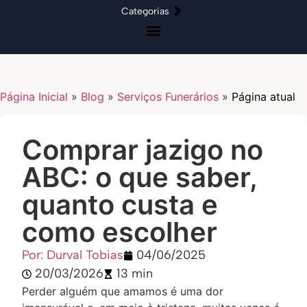
Categorias
Página Inicial
»
Blog
»
Serviços Funerários
»
Página atual
Comprar jazigo no
ABC: o que saber,
quanto custa e
como escolher
Por: Durval Tobias
04/06/2025
20/03/2026
13 min
Perder alguém que amamos é uma dor